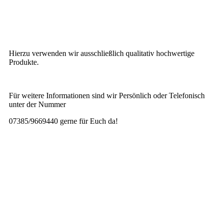
Dabei gehen wir auf Ihre individuellen Wünsche ein, um
Ihnen durch Ihre Frisur, sowohl im Alltag als auch zu
besonderen Anlässen, ein angenehmes Wohlbefinden zu
verschaffen.
Hierzu verwenden wir ausschließlich qualitativ hochwertige
Produkte.
Für weitere Informationen sind wir Persönlich oder Telefonisch
unter der Nummer
07385/9669440 gerne für Euch da!